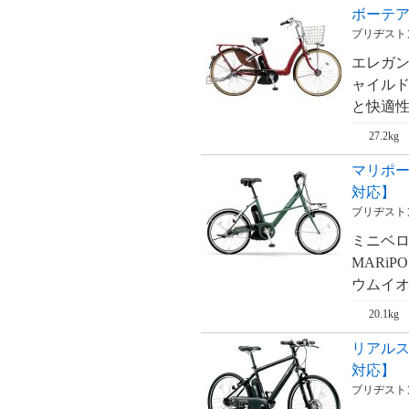
ボーテア
ブリヂストン
エレガン
ャイル
と快適性
27.2kg
マリポーサ 
対応】
ブリヂストン
ミニベ
MARiP
ウムイオ
20.1kg
リアルスト
対応】
ブリヂストン