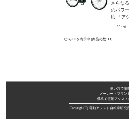
さらな
のパワー
応 「アシ
22.9kg
1
から
10
を表示中 (商品の数:
11
)
使い方で電
メーカー・ブラン
価格で電動アシスト
Copyright(C)
電動アシスト自転車研究