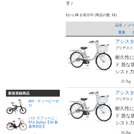
す♪
1
から
10
を表示中 (商品の数:
11
)
品名
／
メ
重量
アシスタ
ブリヂストン
耐久性に
ド 急な
シスト力
33.7kg
アシスタ
新規登録商品
ブリヂストン
db0・ディービーゼ
ロ
耐久性に
ド 急な
パス ラフィーニ・
シスト力
PAS Raffini【'09 新
基準対応】
34.2kg