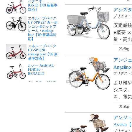
イグニオ・
IGNIO【'09 新基準
アシスタ
対応】
ブリヂストン
エネループバイク
CY-SPK227 カーボ
安定感
ンコンポジットフ
レーム・eneloop
●概要 
bike【'09 新基準対
量・高出
応】
エネループバイク
28.6kg
CY-SPJ220・
eneloop bike【'09 新
基準対応】
アンジ
ルノー Assist AL-
Angelin
FDB186・
ブリヂストン
RENAULT
より軽
グッドラックSUS
リチウム・PFTステ
シスタ。
ンレスY・good
LUCK（24インチ）
を、電気
【'09 新基準対応】
グッドラックSUS
31.2kg
リチウム・PFTステ
ンレスY・good
アンジェ
LUCK（26インチ）
【'09 新基準対応】
Assist
リアルストリー
ブリヂストン