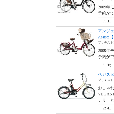
ム・RealStream【'09
新基準対応】
2009
予約がで
リアルストリーム
DX・RealStream
DX【'09 新基準対
31.6kg
応】
ジェッター・
アンジェリ
JETTER【'09 新基
Assist
準対応】
ブリヂストン
2009
予約がで
31.2kg
ベガス E
ブリヂストン
おしゃ
VEGAS
テリーと
22.7kg