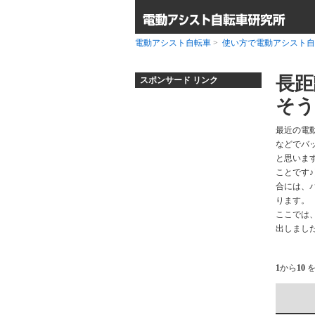
電動アシスト自転車
>
使い方で電動アシスト自
長距
スポンサード リンク
そう
最近の電
などでバ
と思いま
ことです
合には、
ります。
ここでは
出しました
1
から
10
を