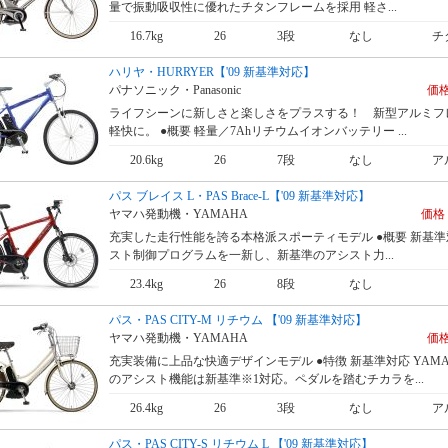
量で振動吸収性に優れたチタンフレームを採用 軽さ...
16.7kg
26
3段
なし
チ
ハリヤ・HURRYER【'09 新基準対応】
パナソニック・Panasonic
価格
ライフシーンに新しさと楽しさをプラスする！ 新型アルミフ
軽快に。 ●概要 軽量／7Ahリチウムイオンバッテリー ...
20.6kg
26
7段
なし
ア
パス ブレイス L・PAS Brace-L【'09 新基準対応】
ヤマハ発動機・YAMAHA
価格 
充実した走行性能を誇る本格派スポーティモデル ●概要 新基準
スト制御プログラムを一新し、新基準のアシスト力...
23.4kg
26
8段
なし
パス・PAS CITY-M リチウム 【'09 新基準対応】
ヤマハ発動機・YAMAHA
価格
充実装備に上品な快適デザインモデル ●特徴 新基準対応 YAMAH
のアシスト機能は新基準※1対応。ペダルを踏むチカラを...
26.4kg
26
3段
なし
ア
パス・PAS CITY-S リチウム L 【'09 新基準対応】