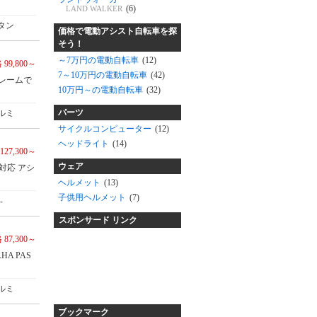
(6)
LAND WALKER
タン
価格で電動アシスト自転車を探
そう！
～7万円の電動自転車
(12)
 99,800～
7～10万円の電動自転車
(42)
レームで
10万円～の電動自転車
(32)
パーツ
ルミ
サイクルコンピューター
(12)
ヘッドライト
(14)
127,300～
ウェア
対応 アシ
ヘルメット
(13)
子供用ヘルメット
(7)
-
スポンサード リンク
 87,300～
A PAS
ルミ
ブックマーク