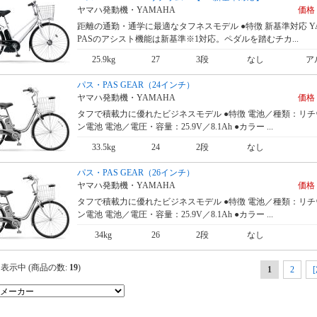
ヤマハ発動機・YAMAHA
価格 
距離の通勤・通学に最適なタフネスモデル ●特徴 新基準対応 Y
PASのアシスト機能は新基準※1対応。ペダルを踏むチカ...
25.9kg
27
3段
なし
ア
パス・PAS GEAR（24インチ）
ヤマハ発動機・YAMAHA
価格 
タフで積載力に優れたビジネスモデル ●特徴 電池／種類：リ
ン電池 電池／電圧・容量：25.9V／8.1Ah ●カラー ...
33.5kg
24
2段
なし
パス・PAS GEAR（26インチ）
ヤマハ発動機・YAMAHA
価格 
タフで積載力に優れたビジネスモデル ●特徴 電池／種類：リ
ン電池 電池／電圧・容量：25.9V／8.1Ah ●カラー ...
34kg
26
2段
なし
表示中 (商品の数:
19
)
1
2