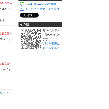
104,301～
Google Bookmarksに追加
AMAHA
はてなブックマークに追加
ルミ
その他
モバイルでも
121,300～
ご覧いただけ
チウムイオ
ます♪
URLを携帯に
メールする！
-
121,300～
チウムイオ
-
[次へ >>]