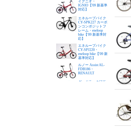
イグニオ・
IGNIO【'09 新基準
対応】
エネループバイク
CY-SPK227 カーボ
ンコンポジットフ
レーム・eneloop
bike【'09 新基準対
応】
エネループバイク
CY-SPJ220・
eneloop bike【'09 新
基準対応】
ルノー Assist AL-
FDB186・
RENAULT
グッドラックSUS
リチウム・PFTステ
ンレスY・good
LUCK（24インチ）
【'09 新基準対応】
グッドラックSUS
リチウム・PFTステ
ンレスY・good
LUCK（26インチ）
【'09 新基準対応】
リアルストリー