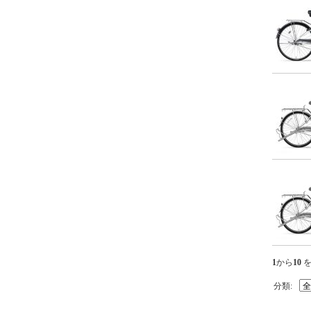
ム・RealStream【'09
新基準対応】
リアルストリーム
DX・RealStream
DX【'09 新基準対
応】
ジェッター・
JETTER【'09 新基
準対応】
1
から
10
を
分類: