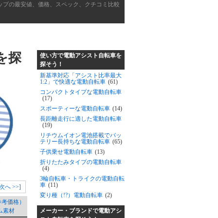
ップの最安値、価格、スペック、クチコミ比較
を探
使い方で電動アシスト自転車を
探そう！
新基準対応「アシスト比率最大
1:2」で快適な電動自転車
(61)
コンパクトタイプな電動自転車
(17)
スポーティーな電動自転車
(14)
長距離走行に適した電動自転車
(19)
リチウムイオン電池搭載でバッ
テリー長持ちな電動自転車
(65)
子供乗せ電動自転車
(13)
折りたたみタイプの電動自転車
(4)
3輪自転車・トライクの電動自転
車
(11)
[次へ >>]
変り種（!?）電動自転車
(2)
参考価格）
メーカー・ブランドで電動アシ
ム素材