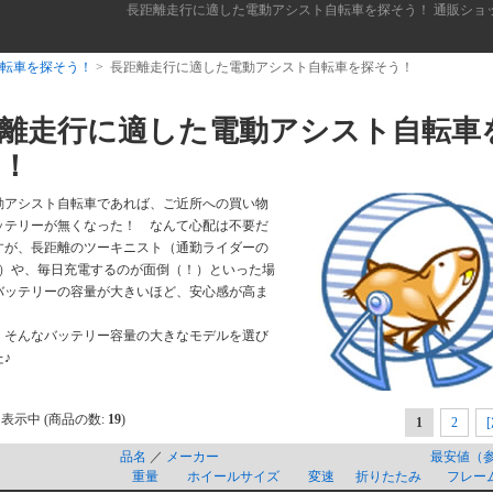
長距離走行に適した電動アシスト自転車を探そう！ 通販ショ
転車を探そう！
> 長距離走行に適した電動アシスト自転車を探そう！
離走行に適した電動アシスト自転車
！
動アシスト自転車であれば、ご近所への買い物
ッテリーが無くなった！ なんて心配は不要だ
すが、長距離のツーキニスト（通勤ライダーの
♪）や、毎日充電するのが面倒（！）といった場
バッテリーの容量が大きいほど、安心感が高ま
、そんなバッテリー容量の大きなモデルを選び
♪
表示中 (商品の数:
19
)
1
2
品名
／
メーカー
最安値（
重量
ホイールサイズ
変速
折りたたみ
フレー