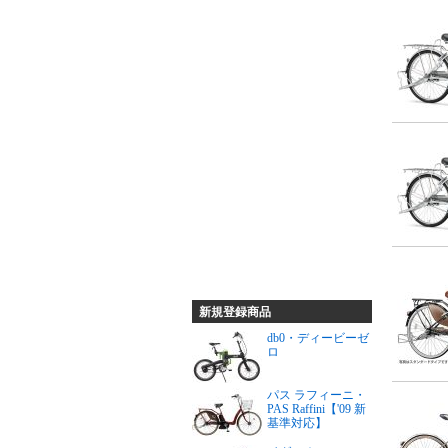
新規登録商品
db0・ディービーゼ
ロ
パス ラフィーニ・
PAS Raffini【'09 新
基準対応】