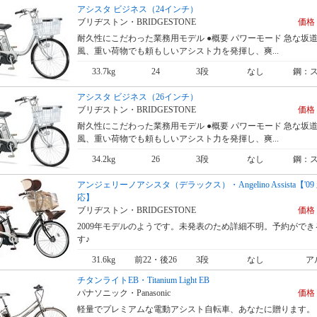
アシスタ ビジネス（24インチ）
ブリヂストン・BRIDGESTONE
価格 
耐久性にこだわった業務用モデル ●概要 パワーモード 急な坂
風、重い荷物でも頼もしいアシスト力を発揮し、爽...
33.7kg
24
3段
なし
鋼：
アシスタ ビジネス（26インチ）
ブリヂストン・BRIDGESTONE
価格 
耐久性にこだわった業務用モデル ●概要 パワーモード 急な坂
風、重い荷物でも頼もしいアシスト力を発揮し、爽...
34.2kg
26
3段
なし
鋼：
アンジェリーノアシスタ（デラックス）・Angelino Assista【'0
応】
ブリヂストン・BRIDGESTONE
価格 
2009年モデルのようです。未発表のため詳細不明。予約ができ
す♪
31.6kg
前22・後26
3段
なし
ア
チタンライトEB・Titanium Light EB
パナソニック・Panasonic
価格 
軽量でプレミアムな電動アシスト自転車、あなたに贈ります。 