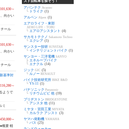
スト自転車を探そう！
アバンテク
Avantec
101,630～
└
トライク
(1)
道、向かい
アルペン
(1)
Alpen
エアロライフ・東部
AERO LIFE・TOBU
スチール
└
エアロアシスタント
(4)
サカモトテクノ
Sakamoto Techno
└
エクレア
(1)
101,630～
サンスター技研
SUNSTAR
└
インテリジェントバイク
(1)
道、向かい
サンヨー・三洋電機
SANYO
├
エネループバイク
└
エナクル
(14)
スチール
ジック
(5)
GIC
└
ルノー
RENAULT
9 新基準対
バイク技術研究所
BIKE R&D
└
YS-11
(1)
116,280～
パナソニック
Panasonic
るようで
└
リチウムビビ 他
(19)
ブリヂストン
BRIDGESTONE
└
アシスタ 他
(11)
ルミ
ミヤタ・宮田工業
MIYATA
└
カルラク アシスト
(3)
ヤマハ発動機
YAMAHA
450,000～
└
パス
(25)
●概要 軽
ランドウォーカー