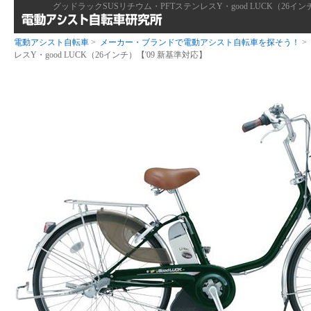
グッドラックSUSリチウム・PFTステンレスY・good LUCK（26
電動アシスト自転車
>
メーカー・ブランドで電動アシスト自転車を探そう！
>
レスY・good LUCK（26インチ）【'09 新基準対応】