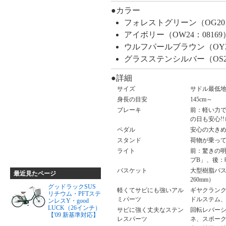
●カラー
フォレストグリーン（OG20：
アイボリー（OW24：08169
ウルフパールブラウン（OY28
グラスステンシルバー（OS20
●詳細
サイズ
サドル最低地
身長の目安
145cm～
ブレーキ
前：軽い力で
の日も安心!
ペダル
安心の大きめ
スタンド
荷物が乗って
ライト
前：驚きの明
プB」、後：
バスケット
大型樹脂バス
最近見たページ
260mm）
グッドラックSUS
軽くてサビにも強いアル
ギヤクラン
リチウム・PFTステ
ミパーツ
ドルステム
ンレスY・good
LUCK（26インチ）
サビに強く丈夫なステン
回転レバー
【'09 新基準対応】
レスパーツ
ネ、スポー