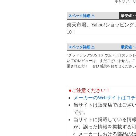
キャリア、
スペック詳細 △
最安値・
最
楽天市場、Yahoo!ショッピン
10！
安
値・
価
スペック詳細 △
最安値・
格
“グッドラックSUSリチウム・PFTステンレス
レ
いてのレビューは、まだございません。こ
比
ビ
乗された方！ ぜひ感想をお寄せください
較
ュ
ー・
ク
●ご注意ください！
チ
メーカーのWebサイトはコ
コ
当サイトは販売店ではござ
ミ
です。
当サイトに掲載している情
が、誤った情報を掲載する
メーカーにおける部品の