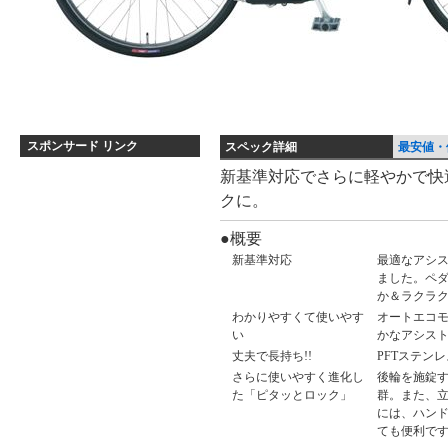
スポンサード リンク
スペック詳細
最安値・
ス
新基準対応でさらに軽やかで快
クに。
ペ
ッ
●概要
ク
新基準対応
最適なアシ
詳
ました。ペダ
か＆ラクラ
細
わかりやすくて使いやす
オートエコ
い
かなアシスト調
丈夫で長持ち!!
PFTステン
さらに使いやすく進化し
後輪を施錠
た「ピタッとロック」
群。また、
には、ハン
ても便利で