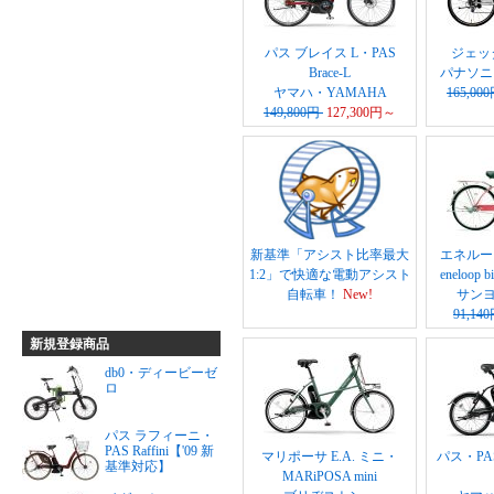
パス ブレイス L・PAS
ジェッタ
Brace-L
パナソニッ
ヤマハ・YAMAHA
165,00
149,800円
127,300円～
新基準「アシスト比率最大
エネルー
1:2」で快適な電動アシスト
eneloop
自転車！
New!
サンヨ
91,14
新規登録商品
db0・ディービーゼ
ロ
パス ラフィーニ・
PAS Raffini【'09 新
マリポーサ E.A. ミニ・
パス・PAS
基準対応】
MARiPOSA mini