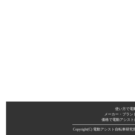
ム・RealStream【'09
新基準対応】
リアルストリーム
DX・RealStream
DX【'09 新基準対
応】
ジェッター・
JETTER【'09 新基
準対応】
使い方で電
メーカー・ブラン
価格で電動アシスト
Copyright(C)
電動アシスト自転車研究