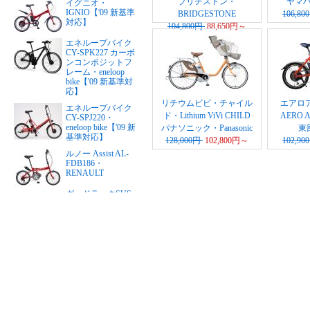
ブリヂストン・
ヤマハ
イグニオ・
IGNIO【'09 新基準
BRIDGESTONE
106,8
対応】
104,800円
88,650円～
エネループバイク
CY-SPK227 カーボ
ンコンポジットフ
レーム・eneloop
bike【'09 新基準対
応】
リチウムビビ・チャイル
エアロ
エネループバイク
ド・Lithium ViVi CHILD
AERO A
CY-SPJ220・
eneloop bike【'09 新
パナソニック・Panasonic
東
基準対応】
128,000円
102,800円～
102,9
ルノー Assist AL-
FDB186・
RENAULT
グッドラックSUS
リチウム・PFTステ
ンレスY・good
LUCK（24インチ）
【'09 新基準対応】
グッドラックSUS
リチウム・PFTステ
ンレスY・good
LUCK（26インチ）
【'09 新基準対応】
リアルストリー