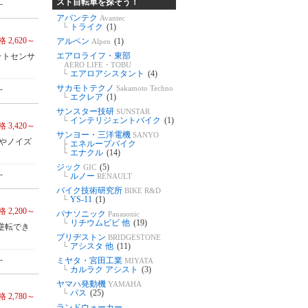
スト自転車を探そう！
-
アバンテク
Avantec
└
トライク
(1)
 2,620～
アルペン
(1)
Alpen
エアロライフ・東部
ットセンサ
AERO LIFE・TOBU
└
エアロアシスタント
(4)
サカモトテクノ
-
Sakamoto Techno
└
エクレア
(1)
サンスター技研
SUNSTAR
└
インテリジェントバイク
(1)
 3,420～
サンヨー・三洋電機
SANYO
動やノイズ
├
エネループバイク
└
エナクル
(14)
ジック
(5)
GIC
-
└
ルノー
RENAULT
バイク技術研究所
BIKE R&D
└
YS-11
(1)
 2,200～
パナソニック
Panasonic
└
リチウムビビ 他
(19)
逆転でき
ブリヂストン
BRIDGESTONE
└
アシスタ 他
(11)
-
ミヤタ・宮田工業
MIYATA
└
カルラク アシスト
(3)
ヤマハ発動機
YAMAHA
└
パス
(25)
 2,780～
ランドウォーカー