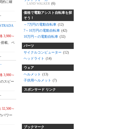
間的に確
(6)
LAND WALKER
価格で電動アシスト自転車を探
-
そう！
～7万円の電動自転車
(12)
TRADA
7～10万円の電動自転車
(42)
 3,980～
10万円～の電動自転車
(32)
を搭載、ペ
パーツ
サイクルコンピューター
(12)
-
ヘッドライト
(14)
・
ウェア
ヘルメット
(13)
 3,980～
子供用ヘルメット
(7)
計のスピー
スポンサード リンク
-
 32,500～
のパワー
ブックマーク
-