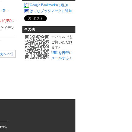
Google Bookmarksに追加
ューター
はてなブックマークに追加
 10,550～
 ケイデン
その他
モバイルでも
-
ご覧いただけ
ます♪
URLを携帯に
[次へ >>]
メールする！
rved.