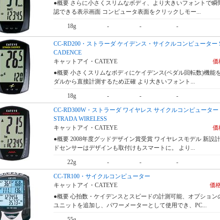
●概要 さらに小さくスリムなボディ、より大きいフォントで瞬
認できる表示画面 コンピュータ表面をクリックしモー...
18g
-
-
-
CC-RD200・ストラーダ ケイデンス・サイクルコンピューター S
CADENCE
キャットアイ・CATEYE
価格
●概要 小さくスリムなボディにケイデンス(ペダル回転数)機能
ダルから直接計測するため正確 より大きいフォント...
18g
-
-
-
CC-RD300W・ストラーダ ワイヤレス サイクルコンピューター
STRADA WIRELESS
キャットアイ・CATEYE
価格
●概要 2008年度グッドデザイン賞受賞 ワイヤレスモデル 新設
ドセンサーはデザインも取付けもスマートに。 より...
22g
-
-
-
CC-TR100・サイクルコンピューター
キャットアイ・CATEYE
価格
●概要 心拍数・ケイデンスとスピードの計測可能、オプション
ユニットを追加し、パワーメーターとして使用でき、PC...
55g
-
-
-