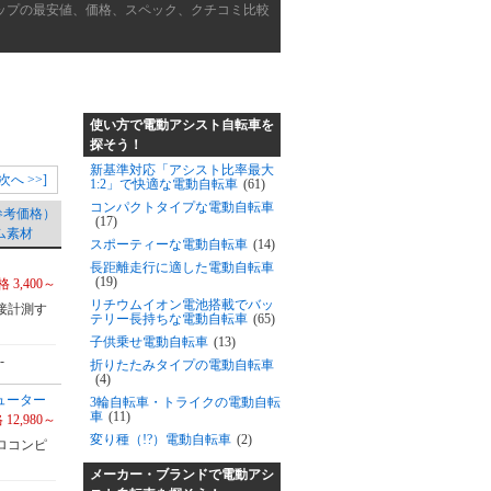
ップの最安値、価格、スペック、クチコミ比較
使い方で電動アシスト自転車を
探そう！
新基準対応「アシスト比率最大
[次へ >>]
1:2」で快適な電動自転車
(61)
コンパクトタイプな電動自転車
参考価格）
(17)
ム素材
スポーティーな電動自転車
(14)
長距離走行に適した電動自転車
(19)
 3,400～
リチウムイオン電池搭載でバッ
接計測す
テリー長持ちな電動自転車
(65)
子供乗せ電動自転車
(13)
-
折りたたみタイプの電動自転車
(4)
ピューター
3輪自転車・トライクの電動自転
車
(11)
 12,980～
変り種（!?）電動自転車
(2)
ロコンピ
メーカー・ブランドで電動アシ