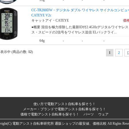
CC-TR200DW・デジタル ダブル ワイヤレス サイクルコンピ
CATEYE V2c
キャットアイ・CATEYE
価格
●概要 混信を極力排除した最新ID付2.4GHzデジタルワイヤレス
ス・スピードの2信号をワイヤレス送信 ELバックライ...
64g
-
-
-
表示中 (商品の数:
12
)
1
2
使い方で電動アシスト自転車を探そう！
メーカー・ブランドで電動アシスト自転車を探そう！
価格で電動アシスト自転車を探そう！
パーツ
ウェア
right(C)
電動アシスト自転車研究所 通販ショップの最安値、価格比較
All Rights Rese