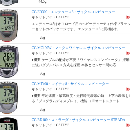
44.5g
-
-
-
CC-ED300・エンデューロ8・サイクルコンピューター
キャットアイ・CATEYE
価格
エンデューロ8はオフロード用のヘビーデューティ仕様ブラケ
ーセットのパッケージです。 エンデューロ8に同梱され...
28g
-
-
-
CC-MC100W・マイクロワイヤレス サイクルコンピューター
キャットアイ・CATEYE
価格
●概要 ケーブルの配線が不要「ワイヤレスコンピュータ」 振
に強いダブルパルス方式を採用 本体とセンサー間の応...
30g
-
-
-
CC-MT400・マイティ8・サイクルコンピューター
キャットアイ・CATEYE
価格
●概要 平均速度・最高速度・走行時間表示の時、上下の表示を
る「プログラムディスプレイ」機能 （※オートスタート...
28g
-
-
-
CC-RD100・ストラーダ・サイクルコンピューター STRADA
キャットアイ・CATEYE
価格