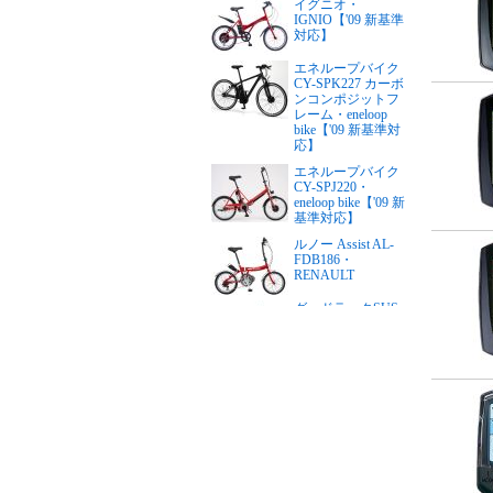
イグニオ・
IGNIO【'09 新基準
対応】
エネループバイク
CY-SPK227 カーボ
ンコンポジットフ
レーム・eneloop
bike【'09 新基準対
応】
エネループバイク
CY-SPJ220・
eneloop bike【'09 新
基準対応】
ルノー Assist AL-
FDB186・
RENAULT
グッドラックSUS
リチウム・PFTステ
ンレスY・good
LUCK（24インチ）
【'09 新基準対応】
グッドラックSUS
リチウム・PFTステ
ンレスY・good
LUCK（26インチ）
【'09 新基準対応】
リアルストリー