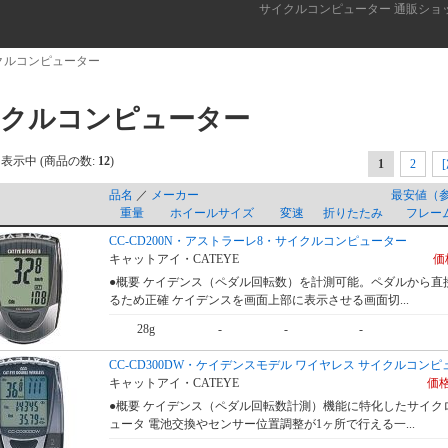
サイクルコンピューター 通販ショ
クルコンピューター
クルコンピューター
表示中 (商品の数:
12
)
1
2
品名
／
メーカー
最安値（
重量
ホイールサイズ
変速
折りたたみ
フレー
CC-CD200N・アストラーレ8・サイクルコンピューター
キャットアイ・CATEYE
価格
●概要 ケイデンス（ペダル回転数）を計測可能。ペダルから直
るため正確 ケイデンスを画面上部に表示させる画面切...
28g
-
-
-
CC-CD300DW・ケイデンスモデル ワイヤレス サイクルコン
キャットアイ・CATEYE
価格
●概要 ケイデンス（ペダル回転数計測）機能に特化したサイク
ュータ 電池交換やセンサー位置調整が1ヶ所で行える一...