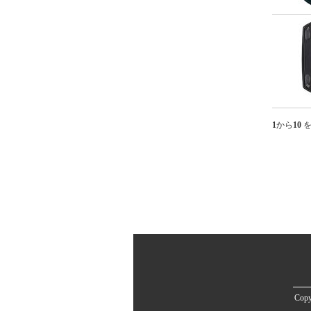
ム・RealStream【'09
新基準対応】
リアルストリーム
DX・RealStream
DX【'09 新基準対
応】
ジェッター・
JETTER【'09 新基
準対応】
1
から
10
を
Copy