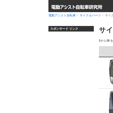
電動アシスト自転車
>
サイクルパーツ
> サイ
サイ
スポンサード リンク
1
から
10
を