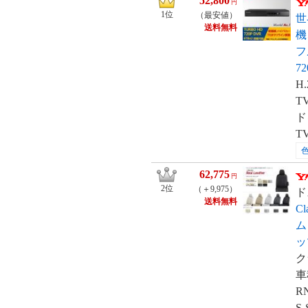
52,800
円
価
1位
（最安値）
世
送料無料
格
機
比
フ
較
72
H
T
ド
T
62,775
円
2位
（＋9,975）
ド
送料無料
C
ム 
ッツ
ク
車
R
S