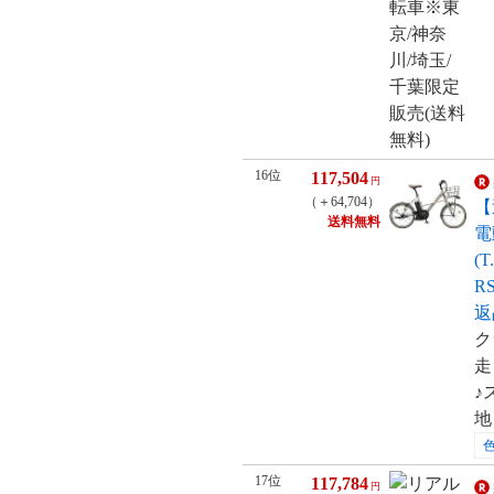
16位
117,504
円
（＋64,704）
【
送料無料
電
(
R
返
ク
走
♪
地
17位
117,784
円