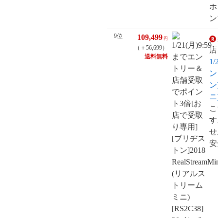
ホ
ン
9位
109,499
円
（＋56,699）
店
送料無料
1
ン
ン
ニ
こ
す
せ
安