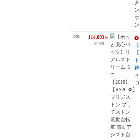
タ
ン
ホ
ン
15位
114,803
円
（＋62,003）
【
【
ト
神
メ
づ