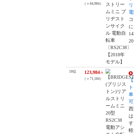
（＋64,984）
リ
電
コ
に
1
2
18位
123,984
円
（＋71,184）
【
ト
車
可)
西
は
す
軽