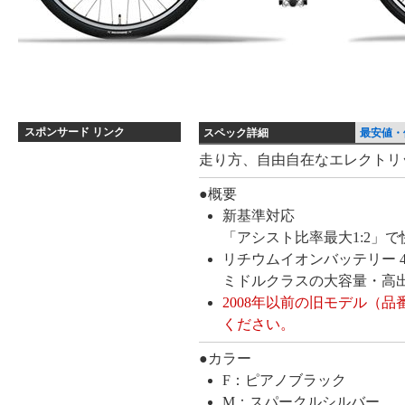
スポンサード リンク
スペック詳細
最安値・
ス
走り方、自由自在なエレクトリ
ペ
●概要
ッ
新基準対応
ク
「アシスト比率最大1:2」で
詳
リチウムイオンバッテリー 4.
細
ミドルクラスの大容量・高
2008年以前の旧モデル（品
ください。
●カラー
F：ピアノブラック
M：スパークルシルバー