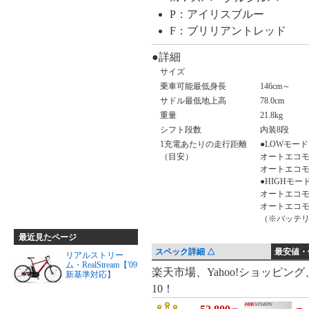
P：アイリスブルー
F：ブリリアントレッド
●詳細
サイズ
乗車可能最低身長
146cm～
サドル最低地上高
78.0cm
重量
21.8kg
シフト段数
内装8段
1充電あたりの走行距離
●LOWモード
（目安）
オートエコモ
オートエコモ
●HIGHモー
オートエコモ
オートエコモ
（※バッテ
最近見たページ
スペック詳細 △
最安値・
リアルストリー
ム・RealStream【'09
最
楽天市場、Yahoo!ショッピン
新基準対応】
10！
安
値・