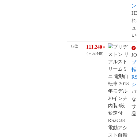
ン
H
れ
ュ
い
12位
111,240
円
（＋58,440）
J
ブ
転
R
シ
バ
な
サ
品番