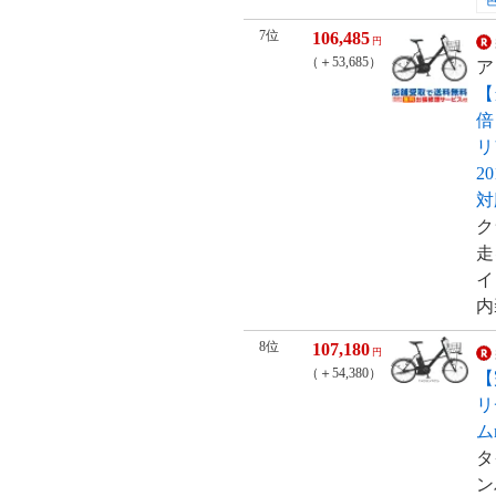
7位
106,485
円
（＋53,685）
ア
【
倍
リ
2
対
ク
走
イ
内
8位
107,180
円
（＋54,380）
【
リ
ムm
タ
ン