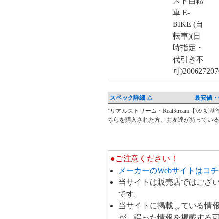
スペック詳細 △
最安値・
“リアルストリーム・RealStream【'0
レ
ちらを購入された方、お友達が持っている
ビ
ュ
ー・
●ご注意ください！
ク
メーカーのWebサイトはコ
チ
当サイトは販売店ではござ
コ
です。
ミ
当サイトに掲載している情
が、誤った情報を掲載する