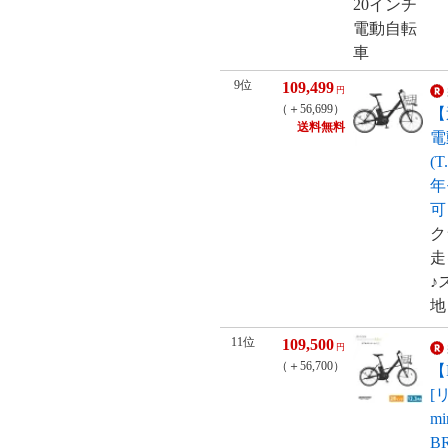
9位
109,499
円
（＋56,699）
【
送料無料
電
(
年
可
ク
走
♪
地
11位
109,500
円
（＋56,700）
【
[
m
B