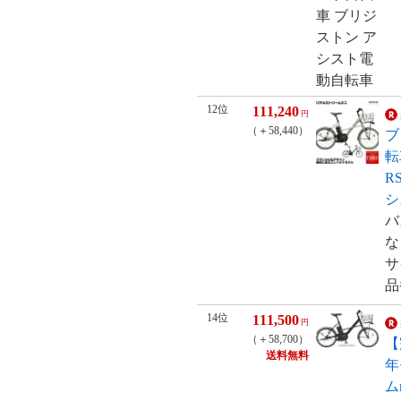
12位
111,240
円
（＋58,440）
ブ
転
R
シ
バ
な
サ
品番
14位
111,500
円
（＋58,700）
【
送料無料
年
ムm