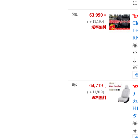
に
5位
63,990
円
（＋11,190）
C
送料無料
L
RN
品
※
ま
※
6位
64,719
円
（＋11,919）
[
送料無料
カ
H1
タ
品
ォ 