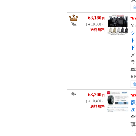
63,180
円
3位
（＋10,380）
Ya
送料無料
ク
ト
ド
メ
ラ
車
RN
4位
63,200
円
（＋10,400）
群
送料無料
2
全
頭
＋