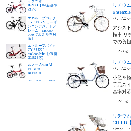
イグニオ・
リチウムビ
IGNIO【'09 新基準
対応】
Ensemb
エネループバイク
パナソニック・
CY-SPK227 カーボ
ンコンポジットフ
アシスト
レーム・eneloop
転車 リ
bike【'09 新基準対
応】
での負担
エネループバイク
CY-SPJ220・
25.4kg
eneloop bike【'09 新
基準対応】
リチウムビビ
ルノー Assist AL-
パナソニック・
FDB186・
RENAULT
小径＆
グッドラックSUS
手元スイ
リチウム・PFTステ
ンレスY・good
基準対応（
LUCK（24インチ）
【'09 新基準対応】
22.5kg
グッドラックSUS
リチウム・PFTステ
ンレスY・good
リチウムビ
LUCK（26インチ）
【'09 新基準対応】
CHILD
リアルストリー
パナソニック・