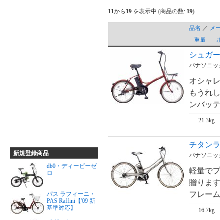
11
から
19
を表示中 (商品の数:
19
)
品名
／
メ
重量
シュガード
パナソニック・
オシャ
もうれし
ンバッテリ
21.3kg
チタンライト
新規登録商品
パナソニック・
db0・ディービーゼ
軽量で
ロ
贈ります
フレームを
パス ラフィーニ・
PAS Raffini【'09 新
基準対応】
16.7kg