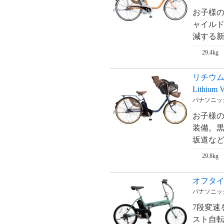
ム・RealStream【'09
新基準対応】
お子様の
ャイルド
リアルストリーム
DX・RealStream
減する新基
DX【'09 新基準対
応】
29.4kg
ジェッター・
JETTER【'09 新基
準対応】
リチウ
Lithiu
パナソニック・
お子様
装備。黒
坂道など
29.8kg
オフタイム
パナソニック・
7段変速
スト自転