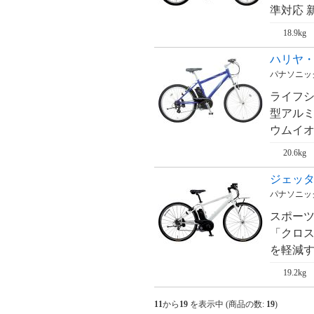
準対応 新
18.9kg
ハリヤ・H
パナソニック・
ライフ
型アルミ
ウムイオン
20.6kg
ジェッター
パナソニック・
スポー
「クロス
を軽減す
19.2kg
11
から
19
を表示中 (商品の数:
19
)