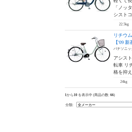
軽くて
「ノッタ
シストコ
22.5kg
リチウムビビ
【'09 
パナソニック・
アシスト
転車 リ
格を抑え
24kg
1
から
10
を表示中 (商品の数:
66
)
分類: