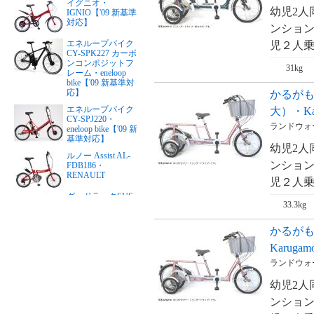
イグニオ・
幼児2人
IGNIO【'09 新基準
対応】
ンション
エネループバイク
児２人乗せ
CY-SPK227 カーボ
ンコンポジットフ
31kg
レーム・eneloop
bike【'09 新基準対
応】
かるが
エネループバイク
大）・Kar
CY-SPJ220・
ランドウォー
eneloop bike【'09 新
基準対応】
幼児2人
ルノー Assist AL-
ンション
FDB186・
RENAULT
児２人乗せ
グッドラックSUS
33.3kg
リチウム・PFTステ
ンレスY・good
LUCK（24インチ）
かるが
【'09 新基準対応】
Karuga
グッドラックSUS
リチウム・PFTステ
ランドウォー
ンレスY・good
LUCK（26インチ）
幼児2人
【'09 新基準対応】
ンション
リアルストリー