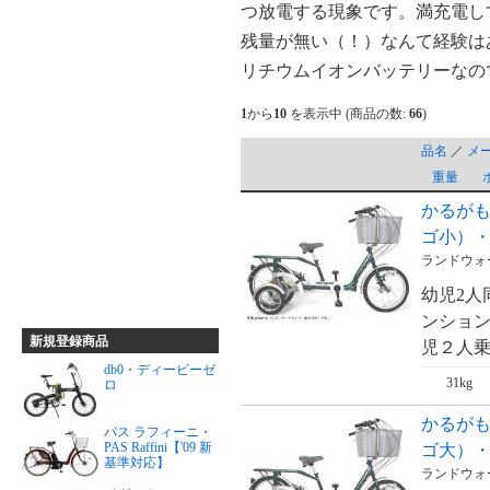
つ放電する現象です。満充電し
残量が無い（！）なんて経験は
リチウムイオンバッテリーなの
1
から
10
を表示中 (商品の数:
66
)
品名
／
メ
重量
かるが
ゴ小）・Ka
ランドウォー
幼児2人
ンション
新規登録商品
児２人乗せ
db0・ディービーゼ
31kg
ロ
かるが
パス ラフィーニ・
PAS Raffini【'09 新
ゴ大）・Ka
基準対応】
ランドウォー