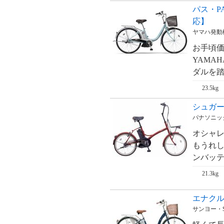
パス・PA
応】
ヤマハ発動
お手頃価
YAMA
ダルを踏
23.5kg
シュガード
パナソニック・
オシャ
もうれし
ンバッテリ
21.3kg
エナクル 
サンヨー・S