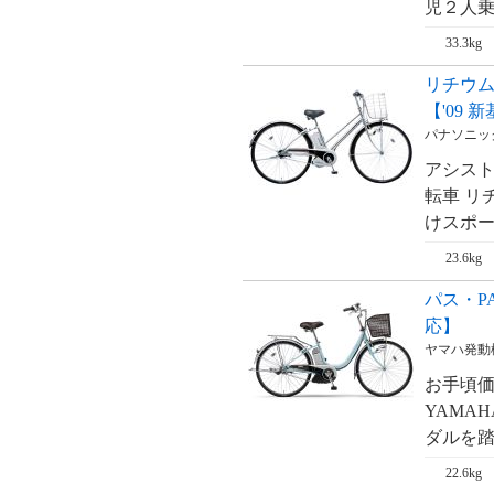
児２人乗せ
ム・RealStream【'09
新基準対応】
33.3kg
リアルストリーム
DX・RealStream
リチウムビビ
DX【'09 新基準対
応】
【'09 
ジェッター・
パナソニック・
JETTER【'09 新基
準対応】
アシスト
転車 リ
けスポー
23.6kg
パス・PA
応】
ヤマハ発動
お手頃価
YAMA
ダルを踏
22.6kg