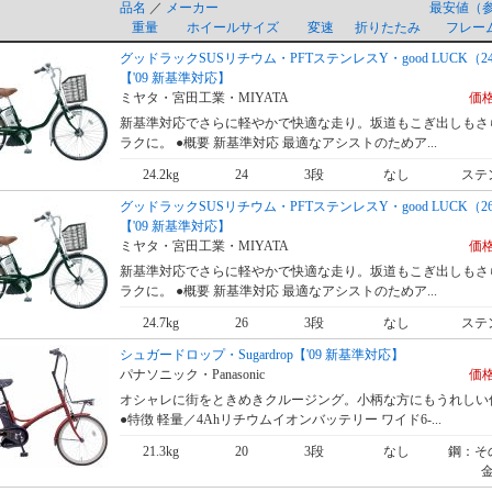
品名
／
メーカー
最安値（
重量
ホイールサイズ
変速
折りたたみ
フレー
グッドラックSUSリチウム・PFTステンレスY・good LUCK（
【'09 新基準対応】
ミヤタ・宮田工業・MIYATA
価格
新基準対応でさらに軽やかで快適な走り。坂道もこぎ出しもさ
ラクに。 ●概要 新基準対応 最適なアシストのためア...
24.2kg
24
3段
なし
ステ
グッドラックSUSリチウム・PFTステンレスY・good LUCK（
【'09 新基準対応】
ミヤタ・宮田工業・MIYATA
価格
新基準対応でさらに軽やかで快適な走り。坂道もこぎ出しもさ
ラクに。 ●概要 新基準対応 最適なアシストのためア...
24.7kg
26
3段
なし
ステ
シュガードロップ・Sugardrop【'09 新基準対応】
パナソニック・Panasonic
価格
オシャレに街をときめきクルージング。小柄な方にもうれしい
●特徴 軽量／4Ahリチウムイオンバッテリー ワイド6-...
21.3kg
20
3段
なし
鋼：そ