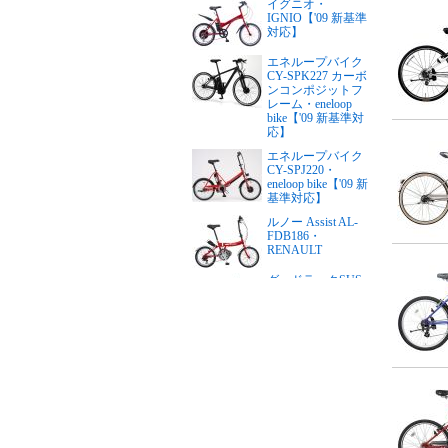
イグニオ・
IGNIO【'09 新基準
対応】
エネループバイク
CY-SPK227 カーボ
ンコンポジットフ
レーム・eneloop
bike【'09 新基準対
応】
エネループバイク
CY-SPJ220・
eneloop bike【'09 新
基準対応】
ルノー Assist AL-
FDB186・
RENAULT
グッドラックSUS
リチウム・PFTステ
ンレスY・good
LUCK（24インチ）
【'09 新基準対応】
グッドラックSUS
リチウム・PFTステ
ンレスY・good
LUCK（26インチ）
【'09 新基準対応】
リアルストリー