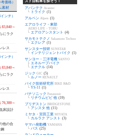
スト自転車を探そう！
参考価格）
ム素材
アバンテク
Avantec
└
トライク
(1)
24インチ）
アルペン
(1)
Alpen
エアロライフ・東部
 83,840～
AERO LIFE・TOBU
└
エアロアシスタント
(4)
らにラク
サカモトテクノ
Sakamoto Techno
└
エクレア
(1)
ンレス
サンスター技研
SUNSTAR
└
インテリジェントバイク
(1)
26インチ）
サンヨー・三洋電機
SANYO
├
エネループバイク
└
エナクル
(14)
 83,840～
ジック
(5)
GIC
らにラク
└
ルノー
RENAULT
バイク技術研究所
BIKE R&D
└
YS-11
(1)
ンレス
パナソニック
Panasonic
└
リチウムビビ 他
(19)
 76,300～
ブリヂストン
BRIDGESTONE
└
アシスタ 他
(11)
低床設計
ミヤタ・宮田工業
MIYATA
└
カルラク アシスト
(3)
の他の合
ヤマハ発動機
YAMAHA
└
パス
(25)
金鋼
ランドウォーカー