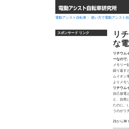
電動アシスト自転車
>
使い方で電動アシスト自
リチ
スポンサード リンク
な電
リチウム
ーなので
メモリー
繰り返す
ムイオン
よりメモ
リチウム
自己放電
と、自然
たのに、
うのがリ
21
から
30