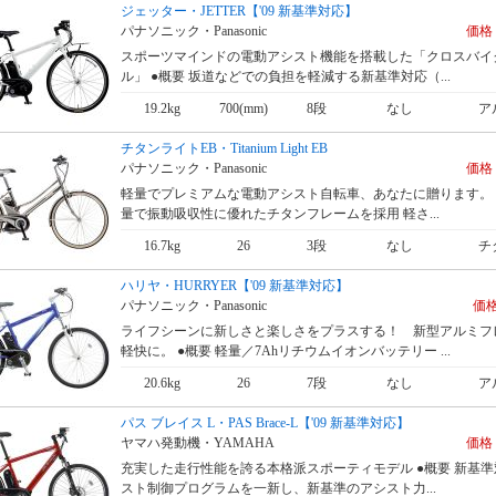
ジェッター・JETTER【'09 新基準対応】
パナソニック・Panasonic
価格 
スポーツマインドの電動アシスト機能を搭載した「クロスバイ
ル」 ●概要 坂道などでの負担を軽減する新基準対応（...
19.2kg
700(mm)
8段
なし
ア
チタンライトEB・Titanium Light EB
パナソニック・Panasonic
価格 
軽量でプレミアムな電動アシスト自転車、あなたに贈ります。 
量で振動吸収性に優れたチタンフレームを採用 軽さ...
16.7kg
26
3段
なし
チ
ハリヤ・HURRYER【'09 新基準対応】
パナソニック・Panasonic
価格
ライフシーンに新しさと楽しさをプラスする！ 新型アルミフ
軽快に。 ●概要 軽量／7Ahリチウムイオンバッテリー ...
20.6kg
26
7段
なし
ア
パス ブレイス L・PAS Brace-L【'09 新基準対応】
ヤマハ発動機・YAMAHA
価格 
充実した走行性能を誇る本格派スポーティモデル ●概要 新基準
スト制御プログラムを一新し、新基準のアシスト力...