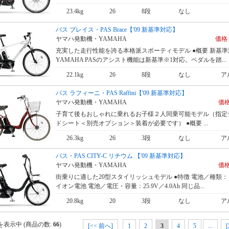
23.4kg
26
8段
なし
パス ブレイス・PAS Brace【'09 新基準対応】
ヤマハ発動機・YAMAHA
価格 
充実した走行性能を誇る本格派スポーティモデル ●概要 新基準
YAMAHA PASのアシスト機能は新基準※1対応。ペダルを踏...
22.1kg
26
8段
なし
ア
パス ラフィーニ・PAS Raffini【'09 新基準対応】
ヤマハ発動機・YAMAHA
価格
子育て後もおしゃれに乗れるお子様２人同乗可能モデル（指定
ドシート＜別売オプション＞装着が必要です） ●概要 ...
26.3kg
26
3段
なし
ア
パス・PAS CITY-C リチウム 【'09 新基準対応】
ヤマハ発動機・YAMAHA
価格
街乗りに適した20型スタイリッシュモデル ●特徴 電池／種類
イオン電池 電池／電圧・容量：25.9V／4.0Ah 同じ品...
20.8kg
20
3段
なし
ア
を表示中 (商品の数:
66
)
[<< 前へ]
1
2
3
4
5
...