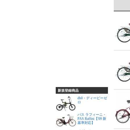
新規登録商品
db0・ディービーゼ
ロ
パス ラフィーニ・
PAS Raffini【'09 新
基準対応】