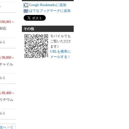
Google Bookmarksに追加
-
はてなブックマークに追加
106,901～
対応
その他
モバイルでも
ご覧いただけ
ルミ
ます♪
URLを携帯に
メールする！
 99,800～
チャイル
ルミ
 89,400～
：リチウム
ルミ
[次へ >>]