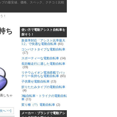
ップの最安値、価格、スペック、クチコミ比較
そう！
持ち
使い方で電動アシスト自転車を
探そう！
新基準対応「アシスト比率最大
1:2」で快適な電動自転車
(61)
コンパクトタイプな電動自転車
(17)
スポーティーな電動自転車
(14)
長距離走行に適した電動自転車
(19)
リチウムイオン電池搭載でバッ
テリー長持ちな電動自転車
(65)
子供乗せ電動自転車
(13)
折りたたみタイプの電動自転車
(4)
善しちゃ
3輪自転車・トライクの電動自転
車
(11)
変り種（!?）電動自転車
(2)
[次へ >>]
メーカー・ブランドで電動アシ