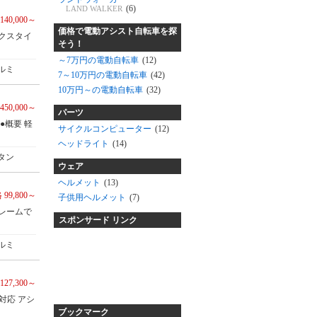
(6)
LAND WALKER
140,000～
価格で電動アシスト自転車を探
クスタイ
そう！
～7万円の電動自転車
(12)
ルミ
7～10万円の電動自転車
(42)
10万円～の電動自転車
(32)
450,000～
パーツ
●概要 軽
サイクルコンピューター
(12)
ヘッドライト
(14)
タン
ウェア
ヘルメット
(13)
 99,800～
子供用ヘルメット
(7)
レームで
スポンサード リンク
ルミ
127,300～
対応 アシ
ブックマーク