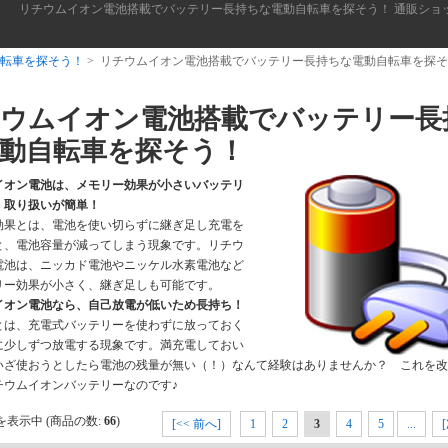
リチウムイオン電池搭載でバッテリー長持ちな電動自転車を探そう！ 通販ショ
転車を探そう！
> リチウムイオン電池搭載でバッテリー長持ちな電動自転車を探
ウムイオン電池搭載でバッテリー長
動自転車を探そう！
イオン電池は、メモリー効果が小さいバッテリ
、取り扱いが簡単！
効果とは、電池を使い切らずに継ぎ足し充電を
と、電池容量が減ってしまう現象です。リチウ
電池は、ニッカド電池やニッケル水素電池など
リー効果が小さく、継ぎ足しも可能です。
イオン電池なら、自己放電が低いため長持ち！
とは、充電式バッテリーを使わずに放っておく
に少しずつ放電する現象です。満充電しておい
いざ使おうとしたら電池の残量が無い（！）なんて経験はありませんか？ これを改
チウムイオンバッテリーなのです♪
を表示中 (商品の数:
66
)
[<< 前へ]
1
2
3
4
5
...