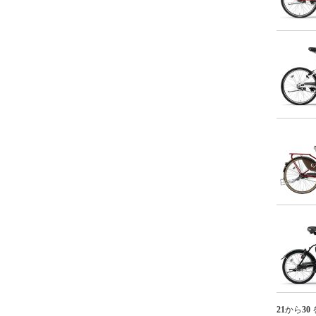
ム・RealStream【'09
新基準対応】
リアルストリーム
DX・RealStream
DX【'09 新基準対
応】
ジェッター・
JETTER【'09 新基
準対応】
21
から
30