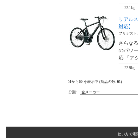
22.1kg
リアルスト
対応】
ブリヂストン
さらな
のパワー
応 「アシ
22.9kg
51
から
60
を表示中 (商品の数:
61
)
分類:
使い方で電