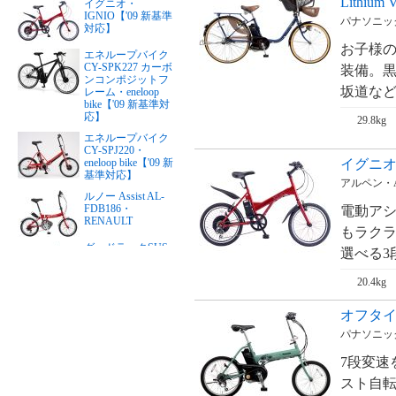
Lithiu
イグニオ・
IGNIO【'09 新基準
パナソニック・
対応】
お子様
エネループバイク
CY-SPK227 カーボ
装備。黒
ンコンポジットフ
坂道など
レーム・eneloop
bike【'09 新基準対
応】
29.8kg
エネループバイク
CY-SPJ220・
イグニオ・
eneloop bike【'09 新
基準対応】
アルペン・Al
ルノー Assist AL-
FDB186・
電動ア
RENAULT
もラクラ
グッドラックSUS
選べる3
リチウム・PFTステ
ンレスY・good
20.4kg
LUCK（24インチ）
【'09 新基準対応】
オフタイム
グッドラックSUS
リチウム・PFTステ
パナソニック・
ンレスY・good
LUCK（26インチ）
7段変速
【'09 新基準対応】
スト自転
リアルストリー