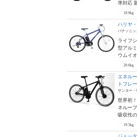
ム・RealStream【'09
準対応 新
新基準対応】
18.9kg
リアルストリーム
DX・RealStream
ハリヤ・H
DX【'09 新基準対
応】
パナソニック・
ジェッター・
JETTER【'09 新基
ライフ
準対応】
型アルミ
ウムイオン
20.6kg
エネルー
トフレーム・
サンヨー・S
世界初
ネループ
吸収性の
19.5kg
ジェッター