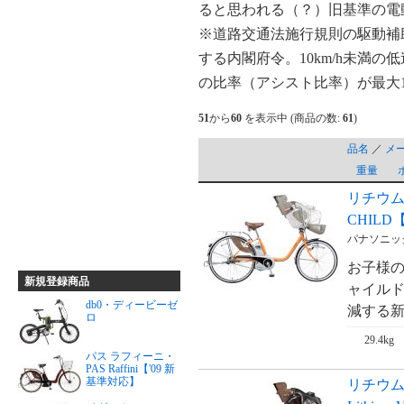
ると思われる（？）旧基準の電
※道路交通法施行規則の駆動補
する内閣府令。10km/h未満
の比率（アシスト比率）が最大
51
から
60
を表示中 (商品の数:
61
)
品名
／
メ
重量
リチウムビ
CHILD
パナソニック・
お子様の
新規登録商品
ャイルド
db0・ディービーゼ
減する新基
ロ
29.4kg
パス ラフィーニ・
PAS Raffini【'09 新
基準対応】
リチウ