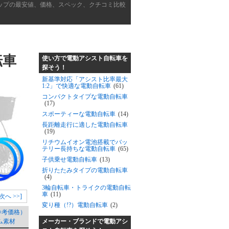
ョップの最安値、価格、スペック、クチコミ比較
転車
使い方で電動アシスト自転車を
探そう！
新基準対応「アシスト比率最大
1:2」で快適な電動自転車
(61)
コンパクトタイプな電動自転車
(17)
スポーティーな電動自転車
(14)
長距離走行に適した電動自転車
(19)
リチウムイオン電池搭載でバッ
テリー長持ちな電動自転車
(65)
子供乗せ電動自転車
(13)
折りたたみタイプの電動自転車
(4)
3輪自転車・トライクの電動自転
車
(11)
[次へ >>]
変り種（!?）電動自転車
(2)
参考価格）
メーカー・ブランドで電動アシ
ム素材