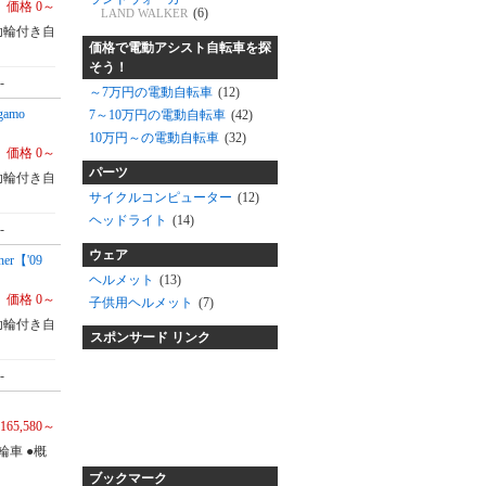
価格 0～
(6)
LAND WALKER
助輪付き自
価格で電動アシスト自転車を探
そう！
-
～7万円の電動自転車
(12)
amo
7～10万円の電動自転車
(42)
10万円～の電動自転車
(32)
価格 0～
パーツ
助輪付き自
サイクルコンピューター
(12)
ヘッドライト
(14)
-
ウェア
r【'09
ヘルメット
(13)
価格 0～
子供用ヘルメット
(7)
助輪付き自
スポンサード リンク
-
165,580～
車 ●概
ブックマーク