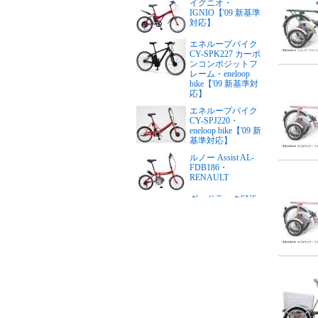
イグニオ・
IGNIO【'09 新基準
対応】
エネループバイク
CY-SPK227 カーボ
ンコンポジットフ
レーム・eneloop
bike【'09 新基準対
応】
エネループバイク
CY-SPJ220・
eneloop bike【'09 新
基準対応】
ルノー Assist AL-
FDB186・
RENAULT
グッドラックSUS
リチウム・PFTステ
ンレスY・good
LUCK（24インチ）
【'09 新基準対応】
グッドラックSUS
リチウム・PFTステ
ンレスY・good
LUCK（26インチ）
【'09 新基準対応】
リアルストリー