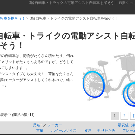
3輪自転車・トライクの電動アシスト自転車を探そう！ 通販シ
転車を探そう！
> 3輪自転車・トライクの電動アシスト自転車を探そう！
自転車・トライクの電動アシスト自
そう！
プの自転車は、荷物がたくさん積めたり、倒れ
どメリットがたくさんあるのですが、どうして
てしまいます...。
アシストタイプなら大丈夫！ 荷物をたくさん
電動モーターがアシストしてくれるので、軽～
ヨ♪
表示中 (商品の数:
11
)
1
2
品名+
／
メーカー
最安値（
重量
ホイールサイズ
変速
折りたたみ
フレー