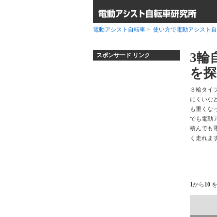
電動アシスト自転車
>
使い方で電動アシスト自
3輪
スポンサード リンク
を探
３輪タイ
にくいな
も重くなっ
でも電動
積んでも
く走れます
1
から
10
を