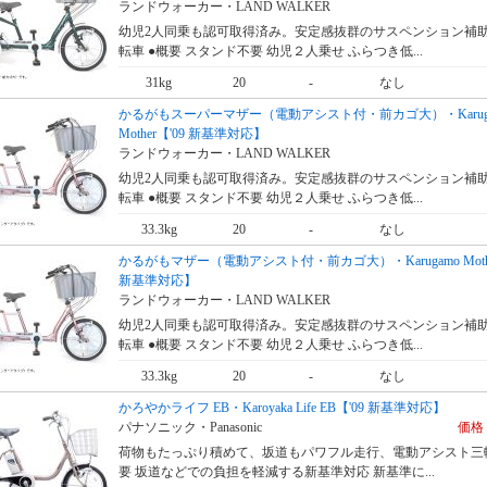
ランドウォーカー・LAND WALKER
幼児2人同乗も認可取得済み。安定感抜群のサスペンション補
転車 ●概要 スタンド不要 幼児２人乗せ ふらつき低...
31kg
20
-
なし
かるがもスーパーマザー（電動アシスト付・前カゴ大）・Karug
Mother【'09 新基準対応】
ランドウォーカー・LAND WALKER
幼児2人同乗も認可取得済み。安定感抜群のサスペンション補
転車 ●概要 スタンド不要 幼児２人乗せ ふらつき低...
33.3kg
20
-
なし
かるがもマザー（電動アシスト付・前カゴ大）・Karugamo Mothe
新基準対応】
ランドウォーカー・LAND WALKER
幼児2人同乗も認可取得済み。安定感抜群のサスペンション補
転車 ●概要 スタンド不要 幼児２人乗せ ふらつき低...
33.3kg
20
-
なし
かろやかライフ EB・Karoyaka Life EB【'09 新基準対応】
パナソニック・Panasonic
価格 
荷物もたっぷり積めて、坂道もパワフル走行、電動アシスト三輪
要 坂道などでの負担を軽減する新基準対応 新基準に...