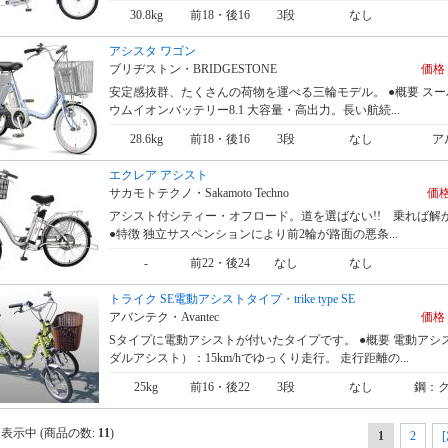
30.8kg
前18・後16
3段
なし
アシスタ ワゴン
ブリヂストン・BRIDGESTONE
価格 
安定感抜群、たくさんの荷物を運べる三輪モデル。 ●概要 ス
ウムイオンバッテリー8.1 大容量・高出力。長い航続...
28.6kg
前18・後16
3段
なし
ア
エクレア アシスト
サカモトテクノ・Sakamoto Techno
価格
アシスト付シティー・オフロード。道を選ばない!! 乗れば解か
●特徴 独立サスペンションにより前2輪が路面の悪条...
-
前22・後24
なし
なし
トライク SE電動アシストタイプ・trike type SE
アバンテク・Avantec
価格 
Sタイプに電動アシストが付いたタイプです。 ●概要 電動アシ
ダルアシスト）：15km/hでゆっくり走行。 走行距離の...
25kg
前16・後22
3段
なし
鋼：
表示中 (商品の数:
11
)
1
2