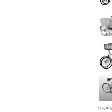
ム・RealStream【'09
新基準対応】
リアルストリーム
DX・RealStream
DX【'09 新基準対
応】
ジェッター・
JETTER【'09 新基
準対応】
1
から
10
を