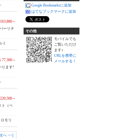
-
Google Bookmarksに追加
はてなブックマークに追加
163,880～
ーパーリチ
その他
モバイルでも
ルミ
ご覧いただけ
ます♪
URLを携帯に
 77,300～
メールする！
ります!
-
220,500～
スト（ペ
クロモリ
[次へ >>]