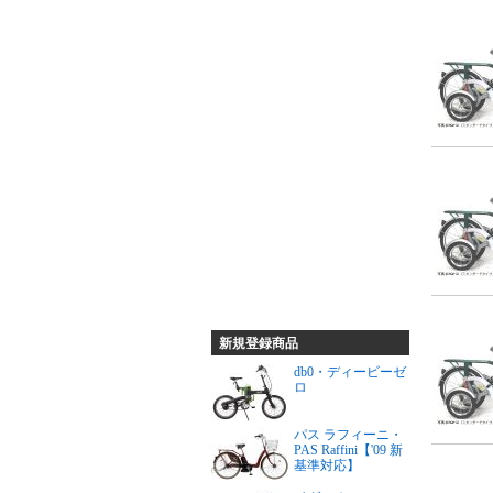
新規登録商品
db0・ディービーゼ
ロ
パス ラフィーニ・
PAS Raffini【'09 新
基準対応】