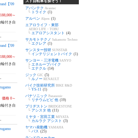
スト自転車を探そう！
d【'09
アバンテク
Avantec
└
トライク
(1)
188,000～
アルペン
(1)
Alpen
助輪付き自
エアロライフ・東部
AERO LIFE・TOBU
└
エアロアシスタント
(4)
-
サカモトテクノ
Sakamoto Techno
└
エクレア
(1)
d【'09
サンスター技研
SUNSTAR
└
インテリジェントバイク
(1)
188,000～
サンヨー・三洋電機
SANYO
助輪付き自
├
エネループバイク
└
エナクル
(14)
ジック
(5)
GIC
-
└
ルノー
RENAULT
バイク技術研究所
BIKE R&D
gamo
└
YS-11
(1)
パナソニック
Panasonic
価格 0～
└
リチウムビビ 他
(19)
助輪付き自
ブリヂストン
BRIDGESTONE
└
アシスタ 他
(11)
ミヤタ・宮田工業
MIYATA
-
└
カルラク アシスト
(3)
ヤマハ発動機
YAMAHA
gamo
└
パス
(25)
ランドウォーカー