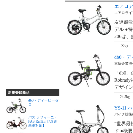
エアロアシ
エアロライフ
友達感
デル ●
206は、
22kg
db0・
東庚企業股
「db0
Robr
デザイン
新規登録商品
24.5kg
db0・ディービーゼ
ロ
YS-11
バイク技術研
パス ラフィーニ・
PAS Raffini【'09 新
“世界最
基準対応】
ド ●概