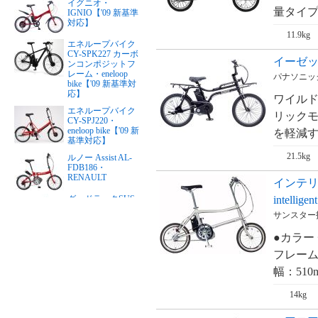
イグニオ・
量タイプ
IGNIO【'09 新基準
対応】
11.9kg
エネループバイク
CY-SPK227 カーボ
イーゼッ
ンコンポジットフ
レーム・eneloop
パナソニック・
bike【'09 新基準対
応】
ワイル
エネループバイク
リックモ
CY-SPJ220・
eneloop bike【'09 新
を軽減す
基準対応】
21.5kg
ルノー Assist AL-
FDB186・
RENAULT
インテリ
intelligen
グッドラックSUS
リチウム・PFTステ
サンスター技研
ンレスY・good
LUCK（24インチ）
●カラー
【'09 新基準対応】
フレーム
グッドラックSUS
リチウム・PFTステ
幅：510
ンレスY・good
LUCK（26インチ）
14kg
【'09 新基準対応】
リアルストリー