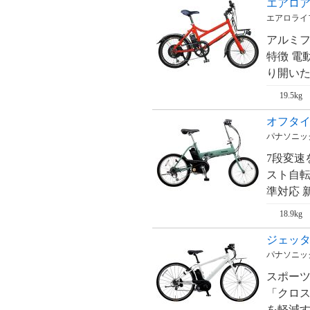
エアロアシ
ム・RealStream【'09
新基準対応】
エアロライフ
リアルストリーム
アルミフ
DX・RealStream
DX【'09 新基準対
特徴 電
応】
り開いた2
ジェッター・
JETTER【'09 新基
19.5kg
準対応】
オフタイム
パナソニック・
7段変速
スト自転
準対応 新
18.9kg
ジェッター
パナソニック・
スポー
「クロス
を軽減す