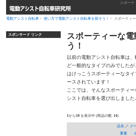
スポーテ
電動アシスト自転車
>
使い方で電動アシスト自転車を探そう！
> スポーティ
スポーティーな電
スポンサード リンク
う！
以前の電動アシスト自転車は、
ど一般的なタイプのみでしたが
はけっこうスポーティーなタイ
ースされています！
ここでは、そんなスポーティー
シスト自転車を選び出しました
1
から
10
を表示中 (商品の数:
14
)
品名
／
メ
重量