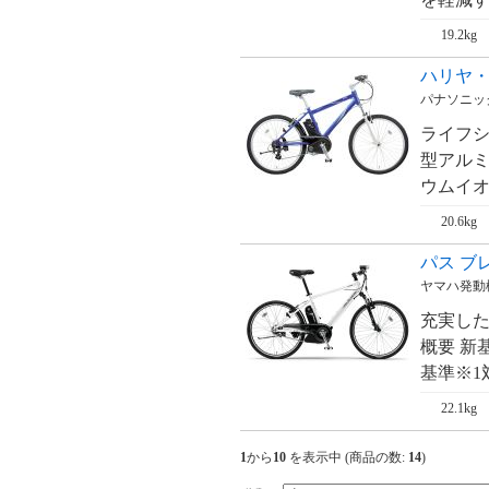
19.2kg
ハリヤ・H
パナソニック・
ライフ
型アルミ
ウムイオン
20.6kg
パス ブレ
ヤマハ発動
充実した
概要 新
基準※1
22.1kg
1
から
10
を表示中 (商品の数:
14
)