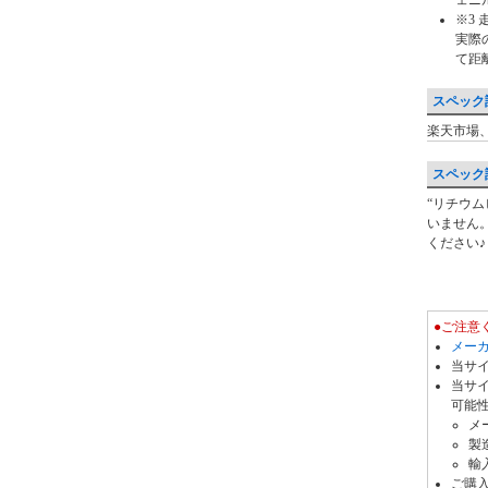
※3
実際
て距
スペック
楽天市場、
最
安
スペック
値・
“リチウムビ
レ
価
いません
ビ
格
ください♪
ュ
比
ー・
較
ク
●ご注意
チ
メーカ
当サ
コ
当サ
ミ
可能
メ
製
輸
ご購