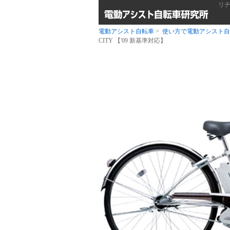
リチ
電動アシスト自転車
>
使い方で電動アシスト自
CITY 【'09 新基準対応】