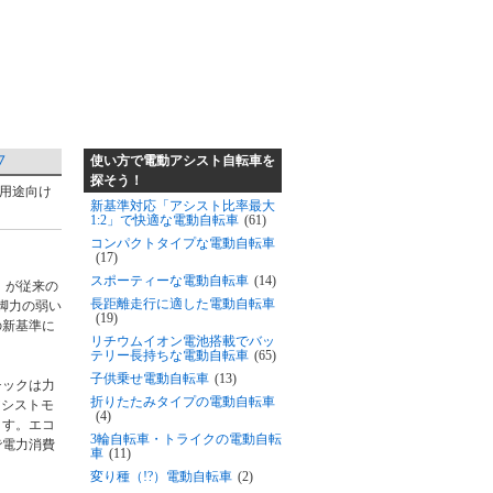
使い方で電動アシスト自転車を
▽
探そう！
の用途向け
新基準対応「アシスト比率最大
1:2」で快適な電動自転車
(61)
コンパクトタイプな電動自転車
(17)
スポーティーな電動自転車
(14)
）が従来の
長距離走行に適した電動自転車
ど脚力の弱い
(19)
の新基準に
リチウムイオン電池搭載でバッ
テリー長持ちな電動自転車
(65)
子供乗せ電動自転車
(13)
チックは力
折りたたみタイプの電動自転車
アシストモ
(4)
ます。エコ
3輪自転車・トライクの電動自転
で電力消費
車
(11)
変り種（!?）電動自転車
(2)