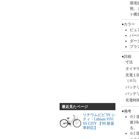
環境
用。
ト構
●カラー
ピュ
パー
ダー
プラ
●詳細
寸法
タイヤ
充電１
（※3）
バッテ
バッテ
充電時
最近見たページ
●備考
リチウムビビ SS シ
※1
ティ・Lithium ViVi
速1
SS CITY 【'09 新基
る。
準対応】
※2
ェニ