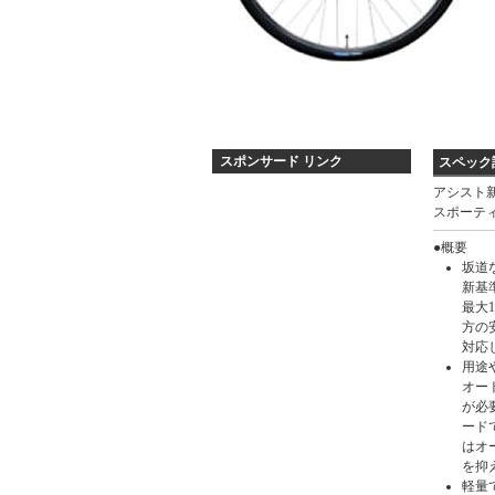
スポンサード リンク
スペック
アシスト
ス
スポーテ
ペ
●概要
ッ
坂道
ク
新基
詳
最大
方の
細
対応
用途
オー
が必
ード
はオ
を抑
軽量