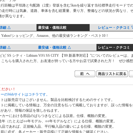
 走行距離は平坦路と勾配路（2度）登坂を含む5kmを繰り返す当社標準走行モードで
の走行時には気象、道路、車体を含む総重量、乗り方、整備などの状況が異なり、
離が異なります。
詳細 △
最安値・価格比較
レビュー・クチコミ 
Yahoo!ショッピング、Amazon、他の最安値ランキング・ベスト10！
詳細 △
最安値・価格比較 △
レビュー・クチコミ
ビ SS シティ・Lithium ViVi SS CITY 【'09 新基準対応】”についてのレビューは
。こちらを購入された方、お友達が持っている方やお店で試乗された方！ ぜひ感想
ください！
ーのWebサイトはコチラです。
イトは販売店ではございません。製品を比較検討するためのサイトです。
イトに掲載している情報は、万全の注意を払って掲載しておりますが、誤った情報を
性があり、情報の保証を致しかねます。
ーカーにおける部品のばらつきなどによる誤差。仕様、概観の変更。
造年（たとえば○○年モデル、○○年モデルなど）による仕様、概観の変更。
入品であれば、正規輸入品、平行輸入品の違いによる仕様、概観の変更。
入前に必ず、各メーカー・販売店様にて正確な情報をご確認ください。