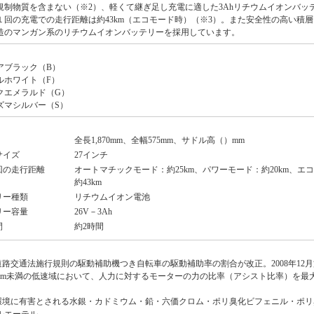
規制物質を含まない（※2）、軽くて継ぎ足し充電に適した3Ahリチウムイオンバッ
１回の充電での走行距離は約43km（エコモード時）（※3）。また安全性の高い積
造のマンガン系のリチウムイオンバッテリーを採用しています。
アブラック（B）
ルホワイト（F）
クエメラルド（G）
ズマシルバー（S）
全長1,870mm、全幅575mm、サドル高（）mm
サイズ
27インチ
回の走行距離
オートマチックモード：約25km、パワーモード：約20km、エ
約43km
リー種類
リチウムイオン電池
リー容量
26V－3Ah
間
約2時間
 道路交通法施行規則の駆動補助機つき自転車の駆動補助率の割合が改正。2008年12
0km未満の低速域において、人力に対するモーターの力の比率（アシスト比率）を最大1
 環境に有害とされる水銀・カドミウム・鉛・六価クロム・ポリ臭化ビフェニル・ポ
ルエーテル