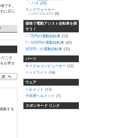
└
パス
(25)
の値です。
ランドウォーカー
それに応じ
(6)
LAND WALKER
価格で電動アシスト自転車を探
▽
そう！
～7万円の電動自転車
(12)
7～10万円の電動自転車
(42)
10万円～の電動自転車
(32)
、まだござ
パーツ
をお寄せ
サイクルコンピューター
(12)
ヘッドライト
(14)
ウェア
ヘルメット
(13)
子供用ヘルメット
(7)
スポンサード リンク
掲載する