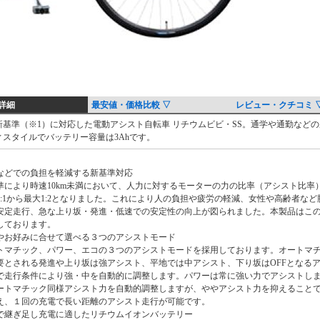
詳細
最安値・価格比較 ▽
レビュー・クチコミ 
新基準（※1）に対応した電動アシスト自転車 リチウムビビ・SS。通学や通勤など
ィスタイルでバッテリー容量は3Ahです。
などでの負担を軽減する新基準対応
準により時速10km未満において、人力に対するモーターの力の比率（アシスト比率
1:1から最大1:2となりました。これにより人の負担や疲労の軽減、女性や高齢者な
安定走行、急な上り坂・発進・低速での安定性の向上が図られました。本製品はこ
しております。
やお好みに合せて選べる３つのアシストモード
トマチック、パワー、エコの３つのアシストモードを採用しております。オートマ
要とされる発進や上り坂は強アシスト、平地では中アシスト、下り坂はOFFとなる
で走行条件により強・中を自動的に調整します。パワーは常に強い力でアシストし
ートマチック同様アシスト力を自動的調整しますが、ややアシスト力を抑えること
え、１回の充電で長い距離のアシスト走行が可能です。
で継ぎ足し充電に適したリチウムイオンバッテリー