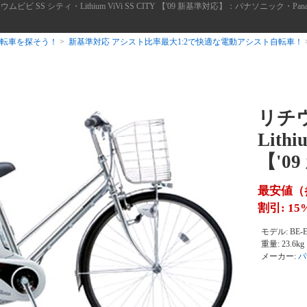
ウムビビ SS シティ・Lithium ViVi SS CITY 【'09 新基準対応】：パナソニック
転車を探そう！
>
新基準対応 アシスト比率最大1:2で快適な電動アシスト自転車！
リチウ
Lithi
【'0
最安値（
割引: 15
モデル: BE-
重量: 23.6kg
メーカー:
パ