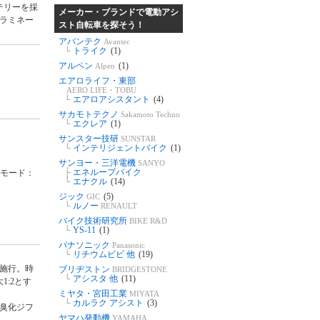
テリーを採
メーカー・ブランドで電動アシ
層ラミネー
スト自転車を探そう！
アバンテク
Avantec
└
トライク
(1)
アルペン
(1)
Alpen
エアロライフ・東部
AERO LIFE・TOBU
└
エアロアシスタント
(4)
サカモトテクノ
Sakamoto Techno
└
エクレア
(1)
サンスター技研
SUNSTAR
└
インテリジェントバイク
(1)
サンヨー・三洋電機
SANYO
├
エネループバイク
コモード：
└
エナクル
(14)
ジック
(5)
GIC
└
ルノー
RENAULT
バイク技術研究所
BIKE R&D
└
YS-11
(1)
パナソニック
Panasonic
└
リチウムビビ 他
(19)
月施行。時
ブリヂストン
BRIDGESTONE
└
アシスタ 他
(11)
:2とす
ミヤタ・宮田工業
MIYATA
└
カルラク アシスト
(3)
リ臭化ジフ
ヤマハ発動機
YAMAHA