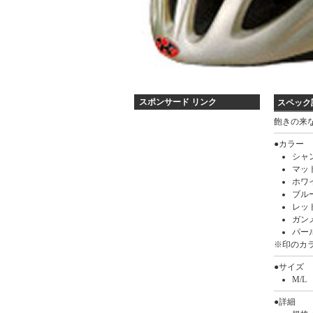
スポンサード リンク
スペック
飽きの来
ス
ペ
●カラー
シャ
ッ
マッ
ク
ホワ
詳
ブル
レッ
細
ガン
パー
※印のカ
●サイズ
M/L
●詳細