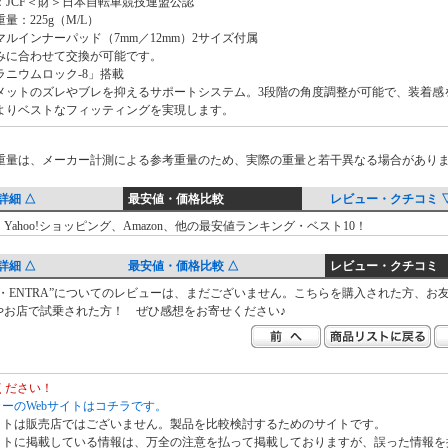
：JCF＜財＞日本自転車競技連盟公認
量：225g（M/L）
マルインナーパッド（7mm／12mm）2サイズ付属
みに合わせて交換が可能です。
ラニウムロック-8」搭載
メットのズレやブレを抑えるサポートシステム。3段階の角度調整が可能で、装着感
よりベストなフィッティングを実現します。
重量は、メーカー計測による参考重量のため、実際の重量と若干異なる場合があり
詳細 △
最安値・価格比較
レビュー・クチコミ 
Yahoo!ショッピング、Amazon、他の最安値ランキング・ベスト10！
詳細 △
最安値・価格比較 △
レビュー・クチコミ
ラ・ENTRA”についてのレビューは、まだございません。こちらを購入された方、お
やお店で試乗された方！ ぜひ感想をお寄せください♪
ください！
ーのWebサイトはコチラです。
イトは販売店ではございません。製品を比較検討するためのサイトです。
イトに掲載している情報は、万全の注意を払って掲載しておりますが、誤った情報を