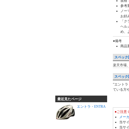
規格
参考重
ノー
お好
「ク
ヘル
め、
●備考
商品
スペック
楽天市場、
最
安
スペック
値・
“エント
レ
価
ている方
ビ
格
ュ
最近見たページ
比
ー・
エントラ・ENTRA
較
●ご注意
ク
メーカ
チ
当サ
当サ
コ