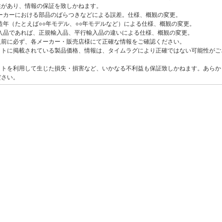
性があり、情報の保証を致しかねます。
ーカーにおける部品のばらつきなどによる誤差。仕様、概観の変更。
造年（たとえば○○年モデル、○○年モデルなど）による仕様、概観の変更。
入品であれば、正規輸入品、平行輸入品の違いによる仕様、概観の変更。
入前に必ず、各メーカー・販売店様にて正確な情報をご確認ください。
イトに掲載されている製品価格、情報は、タイムラグにより正確ではない可能性がご
イトを利用して生じた損失・損害など、いかなる不利益も保証致しかねます。あらか
ださい。