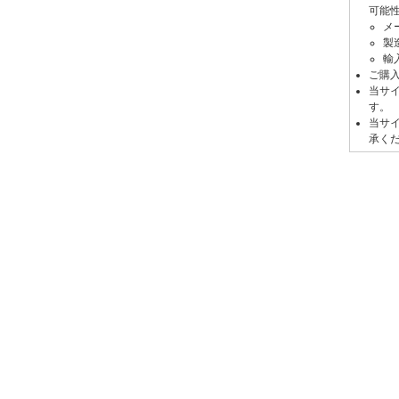
可能
ミ
メ
製
輸
ご購
当サ
す。
当サ
承く