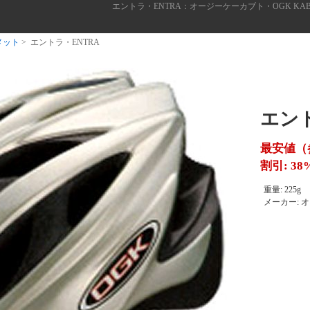
エントラ・ENTRA：オージーケーカブト・OGK K
メット
> エントラ・ENTRA
エント
最安値（
割引: 38
重量: 225g
メーカー: 