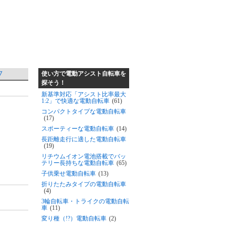
使い方で電動アシスト自転車を
▽
探そう！
新基準対応「アシスト比率最大
1:2」で快適な電動自転車
(61)
コンパクトタイプな電動自転車
(17)
スポーティーな電動自転車
(14)
長距離走行に適した電動自転車
(19)
リチウムイオン電池搭載でバッ
テリー長持ちな電動自転車
(65)
子供乗せ電動自転車
(13)
折りたたみタイプの電動自転車
(4)
3輪自転車・トライクの電動自転
車
(11)
変り種（!?）電動自転車
(2)