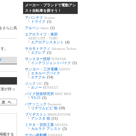
メーカー・ブランドで電動アシ
スト自転車を探そう！
アバンテク
Avantec
└
トライク
(1)
をさらに高
アルペン
(1)
Alpen
エアロライフ・東部
AERO LIFE・TOBU
└
エアロアシスタント
(4)
ます。
サカモトテクノ
Sakamoto Techno
└
エクレア
(1)
サンスター技研
SUNSTAR
▽
└
インテリジェントバイク
(1)
サンヨー・三洋電機
SANYO
├
エネループバイク
└
エナクル
(14)
ジック
(5)
GIC
└
ルノー
RENAULT
友達が持っ
バイク技術研究所
BIKE R&D
└
YS-11
(1)
パナソニック
Panasonic
└
リチウムビビ 他
(19)
ブリヂストン
BRIDGESTONE
└
アシスタ 他
(11)
ミヤタ・宮田工業
MIYATA
└
カルラク アシスト
(3)
掲載する
ヤマハ発動機
YAMAHA