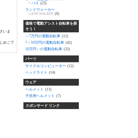
└
パス
(25)
ランドウォーカー
(6)
LAND WALKER
価格で電動アシスト自転車を探
そう！
ざいま
～7万円の電動自転車
(12)
じめご了
7～10万円の電動自転車
(42)
10万円～の電動自転車
(32)
パーツ
サイクルコンピューター
(12)
ヘッドライト
(14)
ウェア
ヘルメット
(13)
子供用ヘルメット
(7)
スポンサード リンク