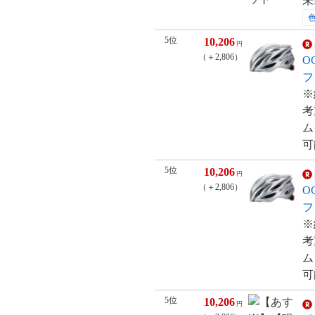
未
5位
10,206
円
（＋2,806）
O
フ
※
考
ム
可
5位
10,206
円
（＋2,806）
O
フ
※
考
ム
可
5位
10,206
円