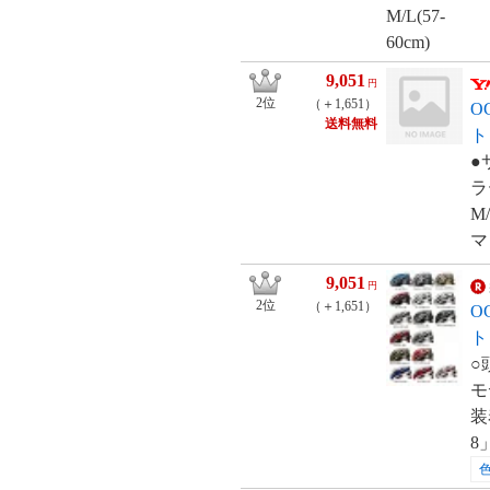
9,051
円
2位
（＋1,651）
O
送料無料
ト
●
ラ
M
マ
9,051
円
2位
（＋1,651）
O
ト
○
モ
装
8