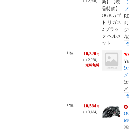
（＋2,806）
【
ブ
R
む
グ
考
11位
10,320
円
（＋2,920）
Ya
送料無料
送
メ
送
メ
12位
10,584
円
（＋3,184）
O
M
※