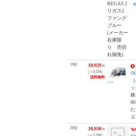
19位
10,929
円
（＋3,529）
O
送料無料
［
ッ
株
8
た
エ
20位
10,930
円
（＋3,530）