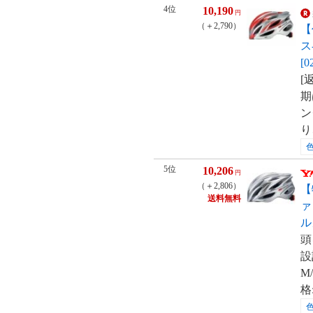
4位
10,190
円
（＋2,790）
【
ス
[0
[
期
ン
り
5位
10,206
円
（＋2,806）
【
送料無料
ァ
ル
頭
設
M
格