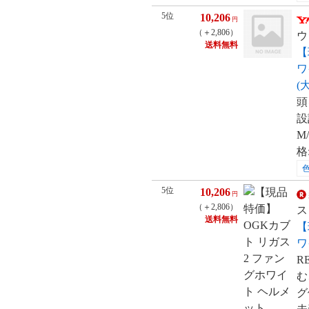
5位
10,206
円
（＋2,806）
ウ
送料無料
【
ワ
(
頭
設
M
格
5位
10,206
円
（＋2,806）
ス
送料無料
【
ワ
R
む
グ