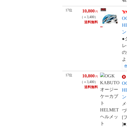
17位
10,800
円
（＋3,400）
O
送料無料
H
ン
●
レ
の
よ
17位
10,800
円
（＋3,400）
O
送料無料
H
ン
メ
づ
[
]