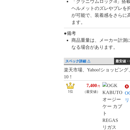
「クラニウムロック-8」搭
ヘルメットのズレやブレを
が可能で、装着感をさらに
ます。
●備考
商品重量は、メーカー計測
なる場合があります。
スペック詳細 △
最安値・
最
楽天市場、Yahoo!ショッピン
10！
安
値・
7,400
円
価
1位
（最安値）
O
格
リ
比
較