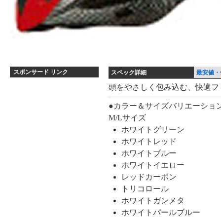
スポンサード リンク
スペック詳細
最安値・
ス
頭をやさしく包み込む、快適フ
ペ
●カラー＆サイズバリエーショ
ッ
M/Lサイズ
ク
ホワイトグリーン
詳
ホワイトレッド
細
ホワイトブルー
ホワイトイエロー
レッドカーボン
トリコロール
ホワイトガンメタ
ホワイトパールブルー