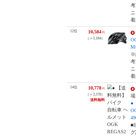
考
ニ
着
12位
10,584
円
（＋3,184）
O
M
※
考
ニ
着
14位
10,778
円
（＋3,378）
場
送料無料
●
O
49
■
グ