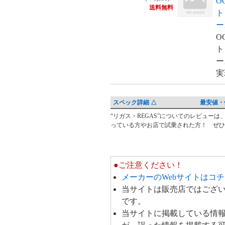
O
送料無料
ト
ー
O
ト
ー
実
スペック詳細 △
最安値・
“リガス・REGAS”についてのレビュー
レ
っている方やお店で試乗された方！ ぜひ
ビ
ュ
ー・
●ご注意ください！
ク
メーカーのWebサイトはコ
チ
当サイトは販売店ではござ
コ
です。
ミ
当サイトに掲載している情