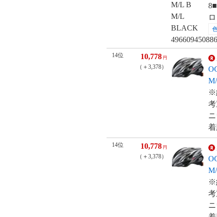
8
ロ
14位
10,778
円
（＋3,378）
O
M
※
考
ニ
着
14位
10,778
円
（＋3,378）
O
M
※
考
ニ
着