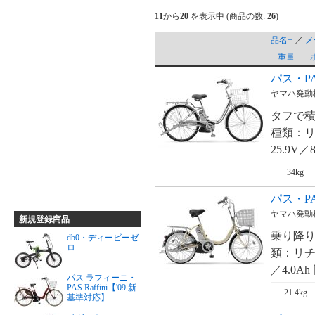
11
から
20
を表示中 (商品の数:
26
)
品名+
／
メ
重量
パス・PA
ヤマハ発動
タフで積
種類：リ
25.9V／8
34kg
パス・P
ヤマハ発動
新規登録商品
乗り降り
db0・ディービーゼ
ロ
類：リチ
／4.0Ah
パス ラフィーニ・
PAS Raffini【'09 新
21.4kg
基準対応】