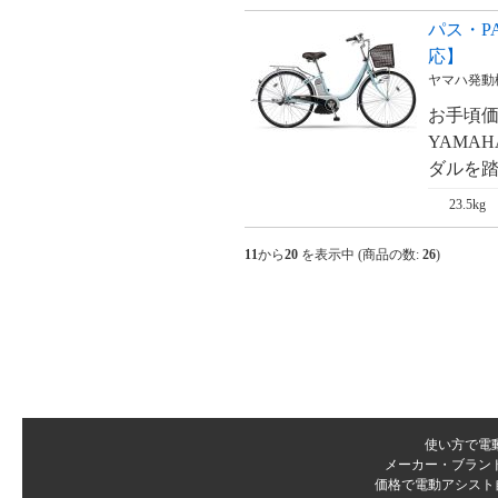
パス・PA
応】
ヤマハ発動
お手頃価
YAMA
ダルを踏
23.5kg
11
から
20
を表示中 (商品の数:
26
)
使い方で電
メーカー・ブラン
価格で電動アシスト