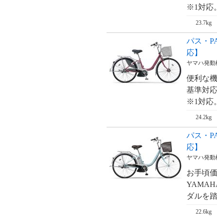
※1対応
23.7kg
パス・PA
応】
ヤマハ発動
便利な機
基準対応
※1対応
24.2kg
パス・PA
応】
ヤマハ発動
お手頃価
YAMA
ダルを踏
22.6kg