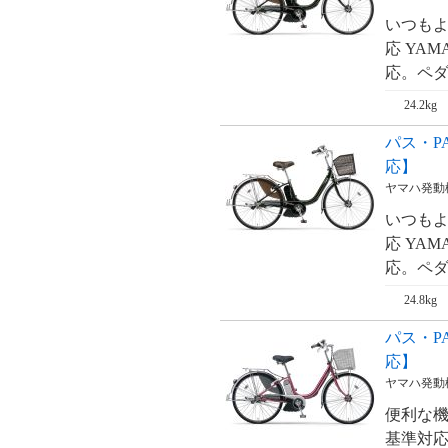
ム・RealStream【'09
新基準対応】
いつもよ
応 YA
リアルストリーム
DX・RealStream
応。ペダ
DX【'09 新基準対
応】
24.2kg
ジェッター・
JETTER【'09 新基
パス・PA
準対応】
応】
ヤマハ発動
いつもよ
応 YA
応。ペダ
24.8kg
パス・PA
応】
ヤマハ発動
便利な機
基準対応