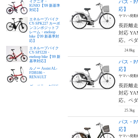
パス・PA
イグニオ・
IGNIO【'09 新基準
応】
対応】
ヤマハ発動
エネループバイク
CY-SPK227 カーボ
長距離走
ンコンポジットフ
レーム・eneloop
対応 Y
bike【'09 新基準対
応。ペダ
応】
エネループバイク
24.8kg
CY-SPJ220・
eneloop bike【'09 新
基準対応】
パス・PA
ルノー Assist AL-
応】
FDB186・
ヤマハ発動
RENAULT
長距離走
グッドラックSUS
リチウム・PFTステ
対応 Y
ンレスY・good
LUCK（24インチ）
応。ペダ
【'09 新基準対応】
25.3kg
グッドラックSUS
リチウム・PFTステ
ンレスY・good
パス・PA
LUCK（26インチ）
【'09 新基準対応】
応】
リアルストリー
ヤマハ発動