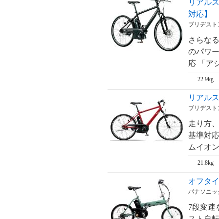
リアルスト
ム・RealStream【'09
新基準対応】
対応】
ブリヂストン
リアルストリーム
DX・RealStream
DX【'09 新基準対
さらな
応】
のパワー
ジェッター・
応 「アシ
JETTER【'09 新基
準対応】
22.9kg
リアルスト
ブリヂストン
走り方、
基準対応
ムイオンバ
21.8kg
オフタイム
パナソニック・
7段変速
スト自転