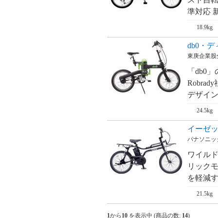
準対応 新
18.9kg
db0・
東庚企業股
「db0
Robr
デザイン
24.5kg
イーゼッ
パナソニック・
ワイル
リックモ
を軽減す
21.5kg
1
から
10
を表示中 (商品の数:
14
)