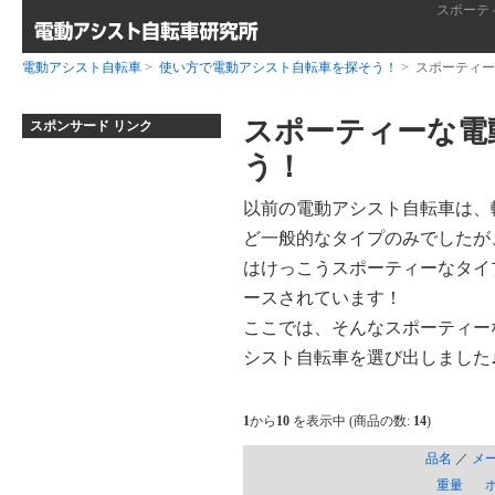
スポーテ
電動アシスト自転車
>
使い方で電動アシスト自転車を探そう！
> スポーティ
スポーティーな電
スポンサード リンク
う！
以前の電動アシスト自転車は、
ど一般的なタイプのみでしたが
はけっこうスポーティーなタイ
ースされています！
ここでは、そんなスポーティー
シスト自転車を選び出しました
1
から
10
を表示中 (商品の数:
14
)
品名
／
メ
重量