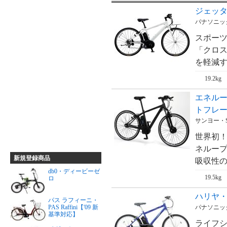
ジェッター
パナソニック・
スポー
「クロス
を軽減す
19.2kg
エネルー
トフレーム・
サンヨー・S
世界初
ネループ
新規登録商品
吸収性の
db0・ディービーゼ
19.5kg
ロ
ハリヤ・H
パス ラフィーニ・
パナソニック・
PAS Raffini【'09 新
基準対応】
ライフ